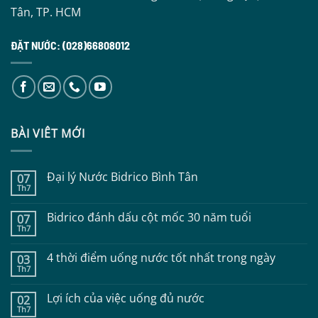
Tân, TP. HCM
ĐẶT NƯỚC: (028)66808012
BÀI VIÊT MỚI
Đại lý Nước Bidrico Bình Tân
07
Th7
Không
có
bình
Bidrico đánh dấu cột mốc 30 năm tuổi
07
luận
Th7
ở
Không
Đại
có
lý
bình
4 thời điểm uống nước tốt nhất trong ngày
Nước
03
luận
Bidrico
Th7
ở
Không
Bình
Bidrico
có
Tân
đánh
bình
Lợi ích của việc uống đủ nước
dấu
02
luận
cột
Th7
ở
Không
mốc