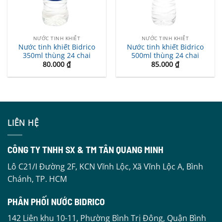
NƯỚC TINH KHIẾT
NƯỚC TINH KHIẾT
Nước tinh khiết Bidrico
Nước tinh khiết Bidrico
350ml thùng 24 chai
500ml thùng 24 chai
80.000
₫
85.000
₫
LIÊN HỆ
CÔNG TY TNHH SX & TM TÂN QUANG MINH
Lô C21/I Đường 2F, KCN Vĩnh Lộc, Xã Vĩnh Lộc A, Bình
Chánh, TP. HCM
PHÂN PHỐI NƯỚC BIDRICO
142 Liên khu 10-11, Phường Bình Trị Đông, Quận Bình