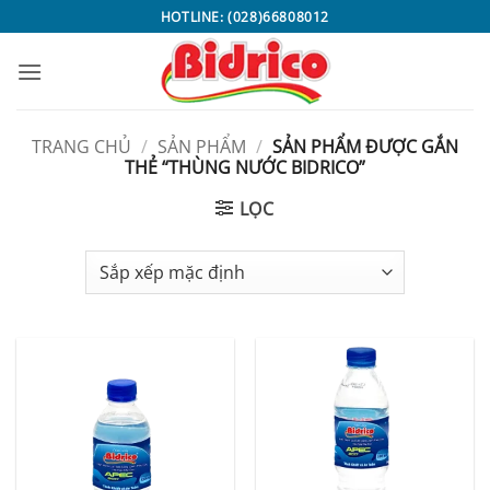
Bỏ
HOTLINE: (028)66808012
qua
nội
dung
TRANG CHỦ
/
SẢN PHẨM
/
SẢN PHẨM ĐƯỢC GẮN
THẺ “THÙNG NƯỚC BIDRICO”
LỌC