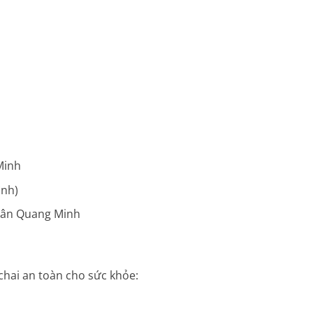
Minh
ình)
 Tân Quang Minh
chai an toàn cho sức khỏe: