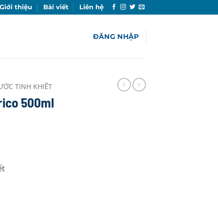
Giới thiệu
Bài viết
Liên hệ
ĐĂNG NHẬP
ƯỚC TINH KHIẾT
drico 500ml
ết