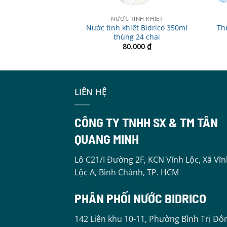
INH KHIẾT
NƯỚC TINH KHIẾT
t Bidrico bình úp
Nước tinh khiết Bidrico 350ml
Th
 lít
thùng 24 chai
000
₫
80.000
₫
LIÊN HỆ
CÔNG TY TNHH SX & TM TÂN
QUANG MINH
Lô C21/I Đường 2F, KCN Vĩnh Lộc, Xã Vĩ
Lộc A, Bình Chánh, TP. HCM
PHÂN PHỐI NƯỚC BIDRICO
142 Liên khu 10-11, Phường Bình Trị Đô