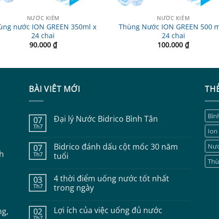
NƯỚC KIỀM
NƯỚC KIỀM
ùng nước ION GREEN 350ml x
Thùng Nước ION GREEN 500 m
24 chai
24 chai
90.000
₫
100.000
₫
BÀI VIÊT MỚI
TH
Bình
Đại lý Nước Bidrico Bình Tân
07
Th7
Không
Ion
có
bình
Bidrico đánh dấu cột mốc 30 năm
Nướ
07
luận
nh
Th7
ở
tuổi
Đại
Thù
Không
lý
có
Nước
4 thời điểm uống nước tốt nhất
03
bình
Bidrico
luận
Th7
Bình
trong ngày
ở
Tân
Bidrico
Không
đánh
có
Lợi ích của việc uống đủ nước
ng,
02
dấu
bình
cột
luận
Th7