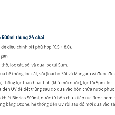
co 500ml thùng 24 chai
ể điều chỉnh pH phù hợp (6.5 ÷ 8.0).
ngan
hô, lọc cát, sỏi và qua lọc túi 5µm.
 hệ thống lọc cát, sỏi (loại bỏ Sắt và Mangan) và được đư
hống lọc than hoạt tính (khử mùi nước), lọc túi 5µm, lọc ti
 đèn UV để tiệt trùng sau đó đưa vào bồn chứa nước phục 
 khiết Bidrico 500ml, nước từ bồn chứa tiếp tục được bơm 
rùng bằng Ozone, hệ thống đèn UV rồi sau đó mới đưa vào sả