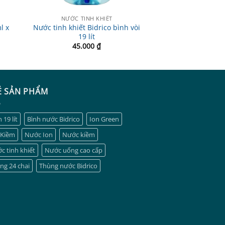
NƯỚC TINH KHIẾT
l x
Nước tinh khiết Bidrico bình vòi
19 lít
45.000
₫
Ẻ SẢN PHẨM
 19 lít
Bình nước Bidrico
Ion Green
 Kiềm
Nước Ion
Nước kiềm
c tinh khiết
Nước uống cao cấp
ng 24 chai
Thùng nước Bidrico