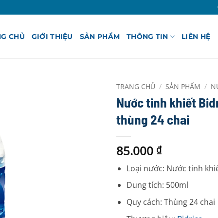
NG CHỦ
GIỚI THIỆU
SẢN PHẨM
THÔNG TIN
LIÊN HỆ
TRANG CHỦ
/
SẢN PHẨM
/
N
Nước tinh khiết Bi
thùng 24 chai
85.000
₫
Loại nước: Nước tinh khi
Dung tích: 500ml
Quy cách: Thùng 24 chai