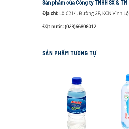
Sản phẩm của Công ty TNHH SX & TM
Địa chỉ
: Lô C21/I, Đường 2F, KCN Vĩnh L
Đặt nước: (028)66808012
SẢN PHẨM TƯƠNG TỰ