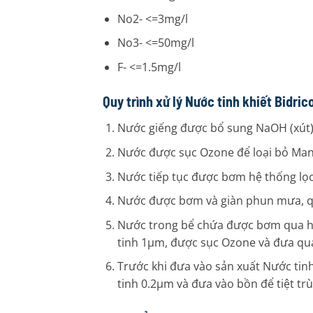
No2- <=3mg/l
No3- <=50mg/l
F- <=1.5mg/l
Quy trình xử lý Nước tinh khiết Bidri
Nước giếng được bổ sung NaOH (xút) đ
Nước được sục Ozone để loại bỏ Ma
Nước tiếp tục được bơm hệ thống lọc t
Nước được bơm và giàn phun mưa, qua
Nước trong bể chứa được bơm qua hệ t
tinh 1µm, được sục Ozone và đưa qua
Trước khi đưa vào sản xuất Nước tinh
tinh 0.2µm và đưa vào bồn để tiệt t