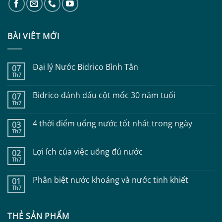
BÀI VIÊT MỚI
Đại lý Nước Bidrico Bình Tân
07
Th7
Không
có
bình
Bidrico đánh dấu cột mốc 30 năm tuổi
07
luận
Th7
ở
Không
Đại
có
lý
bình
4 thời điểm uống nước tốt nhất trong ngày
Nước
03
luận
Bidrico
Th7
ở
Không
Bình
Bidrico
có
Tân
đánh
bình
Lợi ích của việc uống đủ nước
dấu
02
luận
cột
Th7
ở
Không
mốc
4
có
30
thời
bình
năm
Phân biệt nước khoáng và nước tinh khiết
điểm
01
luận
tuổi
uống
Th7
ở
Không
nước
Lợi
có
tốt
ích
bình
nhất
của
luận
trong
việc
THẺ SẢN PHẨM
ở
ngày
uống