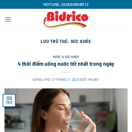
Bỏ
HOTLINE: (028)66808012
qua
nội
dung
LƯU TRỮ THẺ:
SỨC KHỎE
NƯỚC & SỨC KHỎE
4 thời điểm uống nước tốt nhất trong ngày
ĐĂNG VÀO
3 THÁNG 7, 2023
BỞI
HAUBT
03
Th7