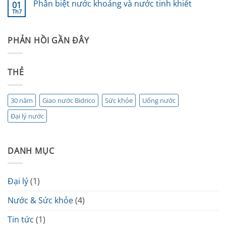
Phân biệt nước khoáng và nước tinh khiết
điểm
01
luận
tuổi
uống
Th7
ở
Không
nước
Lợi
có
tốt
ích
bình
nhất
của
luận
trong
việc
PHẢN HỒI GẦN ĐÂY
ở
ngày
uống
Phân
đủ
biệt
nước
nước
khoáng
THẺ
và
nước
tinh
khiết
30 năm
Giao nước Bidrico
Sức khỏe
Uống nước
Đại lý nước
DANH MỤC
Đại lý
(1)
Nước & Sức khỏe
(4)
Tin tức
(1)