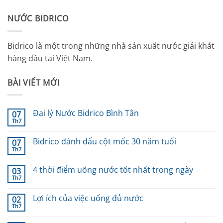
NƯỚC BIDRICO
Bidrico là một trong những nhà sản xuất nước giải khát
hàng đầu tại Việt Nam.
BÀI VIẾT MỚI
Đại lý Nước Bidrico Bình Tân
07
Th7
Không
có
bình
Bidrico đánh dấu cột mốc 30 năm tuổi
07
luận
Th7
ở
Không
Đại
có
lý
bình
4 thời điểm uống nước tốt nhất trong ngày
Nước
03
luận
Bidrico
Th7
ở
Không
Bình
Bidrico
có
Tân
đánh
bình
Lợi ích của việc uống đủ nước
dấu
02
luận
cột
Th7
ở
Không
mốc
4
có
30
thời
bình
năm